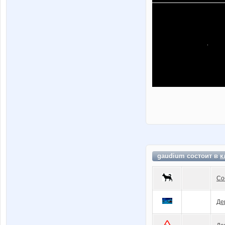
gaudium состоит в
к
Со
Де