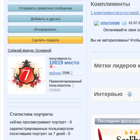
Комплименты
Отправить приватное сообщение
1 комплиментов в гостевой 
Добавить в друзья
ольгунчик
01.07.
Игнорировать
Оплачивайте свои з
Сделать подарок
Вы не авторизованы! Чтоб
Собачий форум: Основной
популярность:
10019 место
Метки лидеров
-8 ↓
рейтинг
2596
?
Привилегированный
пользователь
7
уровня
Интервью
Статистика портрета:
Последние
фотогра
сейчас просматривают портрет - 0
зарегистрированные пользователи
посетившие портрет за 7 дней - 0