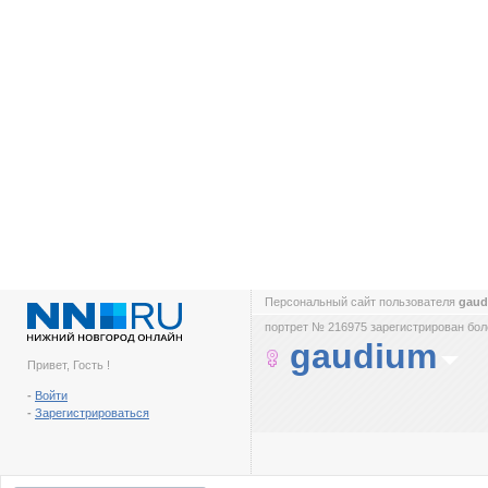
Персональный сайт пользователя
gau
портрет № 216975 зарегистрирован боле
gaudium
Привет, Гость !
-
Войти
-
Зарегистрироваться